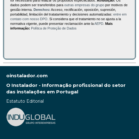
for necessário para realizar os propósitos especificados.
Atribuição:
Os
dados podem ser transferidos para
outras empresas do grupo
por motivos de
gestão interna.
Derechos:
Acceso, rectificación, oposición, supresión,
portabilidad, limitación del tratatamiento y decisiones automatizadas:
entre em
contato com nosso DPO
. Si considera que el tratamiento no se ajusta a la
normativa vigente, puede presentar reclamación ante la
AEPD
.
Mais
informação:
Política de Proteção de Dados
oinstalador.com
O Instalador - Informação profissional do setor
das instalações em Portugal
Estatuto Editorial