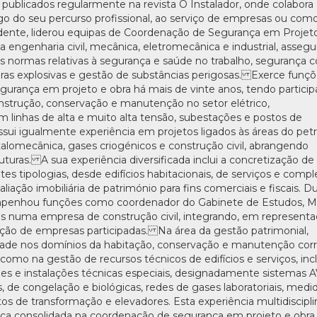
 publicados regularmente na revista O Instalador, onde colabor
o do seu percurso profissional, ao serviço de empresas ou com
dente, liderou equipas de Coordenação de Segurança em Projet
a engenharia civil, mecânica, eletromecânica e industrial, asseg
 normas relativas à segurança e saúde no trabalho, segurança c
ras explosivas e gestão de substâncias perigosas. Exerce funç
urança em projeto e obra há mais de vinte anos, tendo partici
nstrução, conservação e manutenção no setor elétrico,
inhas de alta e muito alta tensão, subestações e postos de
sui igualmente experiência em projetos ligados às áreas do pet
etalomecânica, gases criogénicos e construção civil, abrangendo
truturas. A sua experiência diversificada inclui a concretização de
tes tipologias, desde edifícios habitacionais, de serviços e comp
avaliação imobiliária de património para fins comerciais e fiscais. D
empenhou funções como coordenador do Gabinete de Estudos, M
as numa empresa de construção civil, integrando, em represent
ação de empresas participadas. Na área da gestão patrimonial,
dade nos domínios da habitação, conservação e manutenção corr
como na gestão de recursos técnicos de edifícios e serviços, inc
es e instalações técnicas especiais, designadamente sistemas 
s, de congelação e biológicas, redes de gases laboratoriais, medi
os de transformação e elevadores. Esta experiência multidiscipli
ica consolidada na coordenação de segurança em projeto e obra,