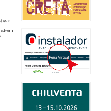
s) que
io advém
o