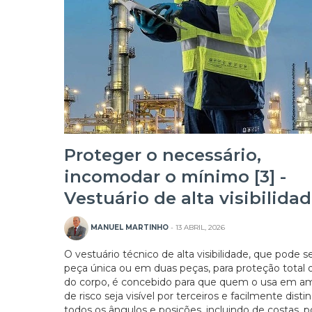
Proteger o necessário,
incomodar o mínimo [3] -
Vestuário de alta visibilida
20/07/2026
MANUEL MARTINHO
- 13 ABRIL, 2026
O vestuário técnico de alta visibilidade, que pode s
peça única ou em duas peças, para proteção total o
do corpo, é concebido para que quem o usa em a
de risco seja visível por terceiros e facilmente disti
todos os ângulos e posições, incluindo de costas, p