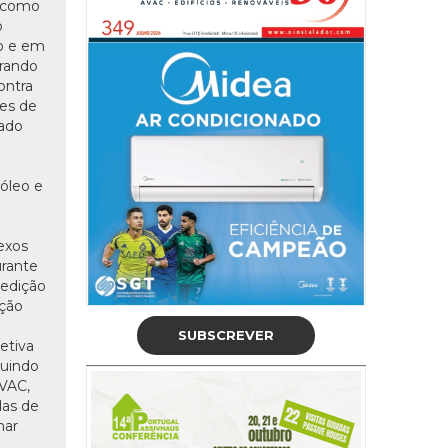
a como
o
o e em
urando
ontra
ões de
pado
róleo e
lexos
urante
edição
ação
SUBSCREVER
etiva
luindo
AVAC,
das de
nar