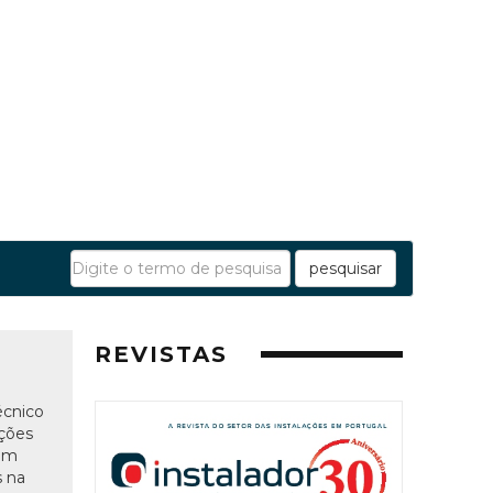
pesquisar
REVISTAS
écnico
ações
rem
s na