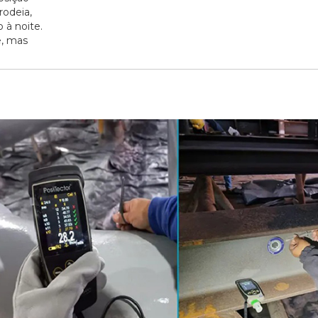
rodeia,
 à noite.
e, mas