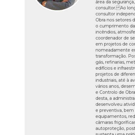
área da segurança,
consultor. Ao long
consultor indepen
Obra nos setores d
o cumprimento das
incêndios, atmosfe
coordenador de seg
em projetos de co
nomeadamente em l
transformação. Pos
gás, refinarias, m
edifícios e infraes
projetos de diferen
industriais, até à 
vários anos, des
e Controlo de Obr
desta, a administr
desenvolveu ativi
e preventiva, bem 
equipamentos, red
câmaras frigorífica
autoproteção, post
sustenta uma prát